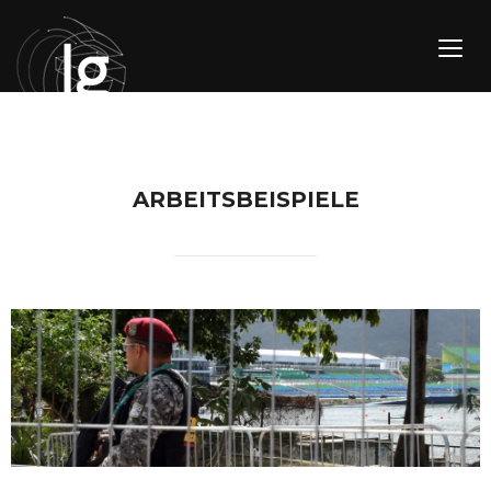
TOGG
ARBEITSBEISPIELE