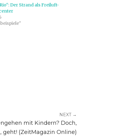
Rio“: Der Strand als Freiluft-
center
6
sbeispiele"
NEXT →
engehen mit Kindern? Doch,
a, geht! (ZeitMagazin Online)