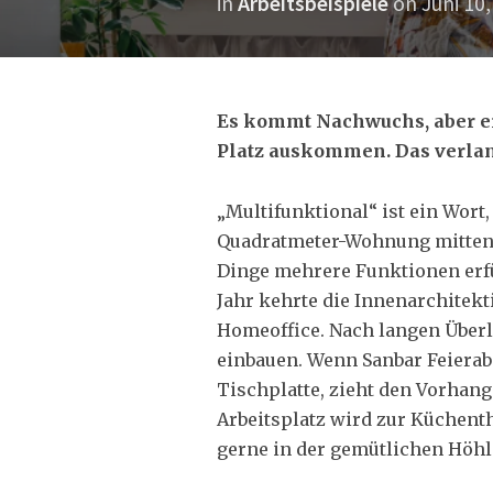
in
Arbeitsbeispiele
on
Juni 10
Es kommt Nachwuchs, aber ei
Platz auskommen. Das verlan
„Multifunktional“ ist ein Wort
Quadratmeter-Wohnung mitten in
Dinge mehrere Funktionen erfu
Jahr kehrte die Innenarchitekt
Homeoffice. Nach langen Überle
einbauen. Wenn Sanbar Feierab
Tischplatte, zieht den Vorhang 
Arbeitsplatz wird zur Küchent
gerne in der gemütlichen Höhl