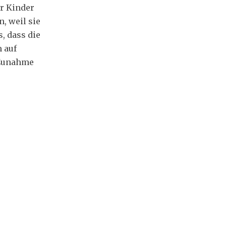
r Kinder
, weil sie
, dass die
m auf
 Zunahme