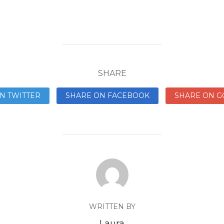
SHARE
N TWITTER
SHARE ON FACEBOOK
SHARE ON G
WRITTEN BY
Laura