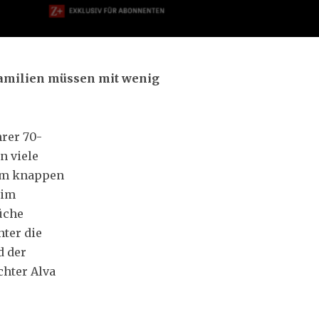
Familien müssen mit wenig
hrer 70-
n viele
nem knappen
 im
̈che
nter die
d der
chter Alva