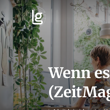
Wenn es
(ZeitMa