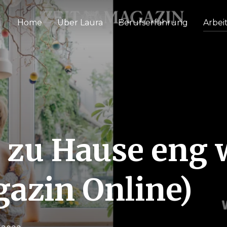
Home
Über Laura
Berufserfahrung
Arbei
 zu Hause eng 
gazin Online)