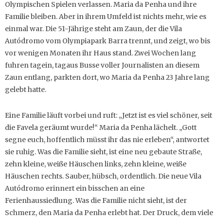
Olympischen Spielen verlassen. Maria da Penha und ihre
Familie bleiben. Aber in ihrem Umfeld ist nichts mehr, wie es
einmal war. Die 51-Jährige steht am Zaun, der die Vila
Autódromo vom Olympiapark Barra trennt, und zeigt, wo bis
vor wenigen Monaten ihr Haus stand. Zwei Wochen lang
fuhren tagein, tagaus Busse voller Journalisten an diesem
Zaun entlang, parkten dort, wo Maria da Penha 23 Jahre lang
gelebt hatte.
Eine Familie läuft vorbei und ruft: „Jetzt ist es viel schöner, seit
die Favela geräumt wurde!“ Maria da Penha lächelt. „Gott
segne euch, hoffentlich müsst ihr das nie erleben“, antwortet
sie ruhig. Was die Familie sieht, ist eine neu gebaute Straße,
zehn kleine, weiße Häuschen links, zehn kleine, weiße
Häuschen rechts. Sauber, hübsch, ordentlich. Die neue Vila
Autódromo erinnert ein bisschen an eine
Ferienhaussiedlung. Was die Familie nicht sieht, ist der
Schmerz, den Maria da Penha erlebt hat. Der Druck, dem viele