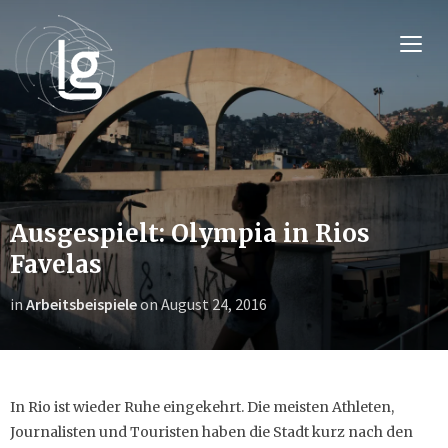
TOGG
Ausgespielt: Olympia in Rios
Favelas
in
Arbeitsbeispiele
on
August 24, 2016
In Rio ist wieder Ruhe eingekehrt. Die meisten Athleten,
Journalisten und Touristen haben die Stadt kurz nach den