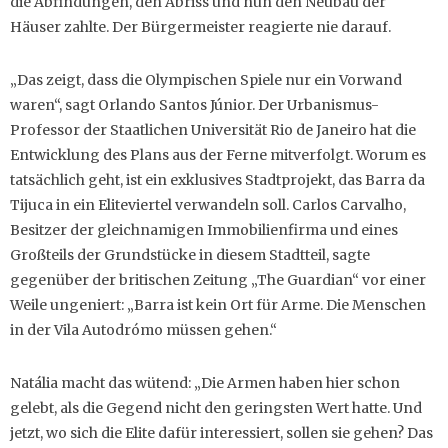
die Abfindungen, den Abriss und nun den Neubau der
Häuser zahlte. Der Bürgermeister reagierte nie darauf.
„Das zeigt, dass die Olympischen Spiele nur ein Vorwand
waren“, sagt Orlando Santos Júnior. Der Urbanismus-
Professor der Staatlichen Universität Rio de Janeiro hat die
Entwicklung des Plans aus der Ferne mitverfolgt. Worum es
tatsächlich geht, ist ein exklusives Stadtprojekt, das Barra da
Tijuca in ein Eliteviertel verwandeln soll. Carlos Carvalho,
Besitzer der gleichnamigen Immobilienfirma und eines
Großteils der Grundstücke in diesem Stadtteil, sagte
gegenüber der britischen Zeitung „The Guardian“ vor einer
Weile ungeniert: „Barra ist kein Ort für Arme. Die Menschen
in der Vila Autodrómo müssen gehen.“
Natália macht das wütend: „Die Armen haben hier schon
gelebt, als die Gegend nicht den geringsten Wert hatte. Und
jetzt, wo sich die Elite dafür interessiert, sollen sie gehen? Das