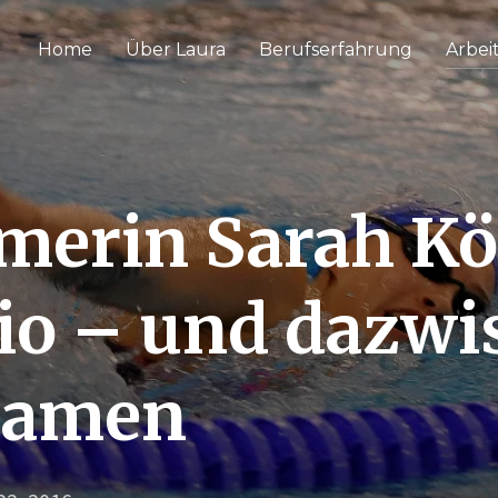
Home
Über Laura
Berufserfahrung
Arbei
erin Sarah Kö
kio – und dazw
xamen