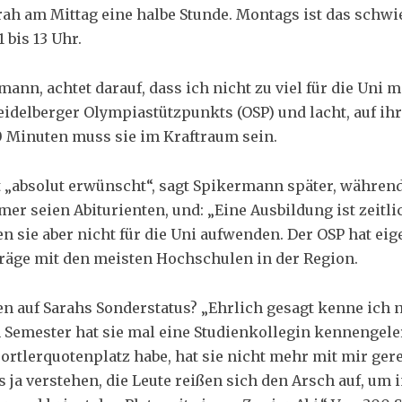
rah am Mittag eine halbe Stunde. Montags ist das schwieri
 bis 13 Uhr.
ann, achtet darauf, dass ich nicht zu viel für die Uni 
eidelberger Olympiastützpunkts (OSP) und lacht, auf i
 50 Minuten muss sie im Kraftraum sein.
st „absolut erwünscht“, sagt Spikermann später, währe
er seien Abiturienten, und: „Eine Ausbildung ist zeitli
 sie aber nicht für die Uni aufwenden. Der OSP hat ei
räge mit den meisten Hochschulen in der Region.
n auf Sarahs Sonderstatus? „Ehrlich gesagt kenne ich n
n Semester hat sie mal eine Studienkollegin kennengele
portlerquotenplatz habe, hat sie nicht mehr mit mir gered
’s ja verstehen, die Leute reißen sich den Arsch auf, um 