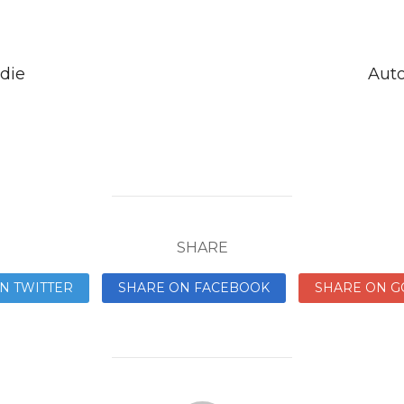
 die
Auto
SHARE
N TWITTER
SHARE ON FACEBOOK
SHARE ON G