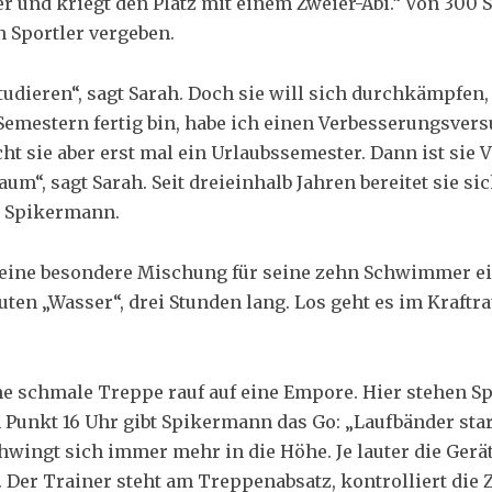
r und kriegt den Platz mit einem Zweier-Abi.“ Von 300 
 Sportler vergeben.
studieren“, sagt Sarah. Doch sie will sich durchkämpfen
Semestern fertig bin, habe ich einen Verbesserungsvers
 sie aber erst mal ein Urlaubssemester. Dann ist sie Vo
um“, sagt Sarah. Seit dreieinhalb Jahren bereitet sie sic
el Spikermann.
 eine besondere Mischung für seine zehn Schwimmer ei
en „Wasser“, drei Stunden lang. Los geht es im Kraftra
e schmale Treppe rauf auf eine Empore. Hier stehen Sp
Punkt 16 Uhr gibt Spikermann das Go: „Laufbänder star
hwingt sich immer mehr in die Höhe. Je lauter die Gerä
. Der Trainer steht am Treppenabsatz, kontrolliert die