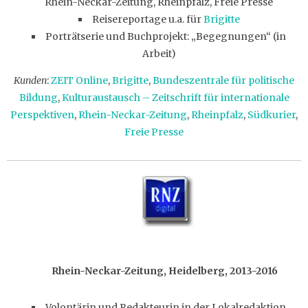
Rhein-Neckar-Zeitung, Rheinpfalz, Freie Presse
Reisereportage u.a. für
Brigitte
Porträtserie und Buchprojekt: „Begegnungen“ (in
Arbeit)
Kunden
:
ZEIT Online
,
Brigitte
,
Bundeszentrale für politische
Bildung
,
Kulturaustausch – Zeitschrift für internationale
Perspektiven
,
Rhein-Neckar-Zeitung
,
Rheinpfalz
,
Südkurier
,
Freie Presse
Rhein-Neckar-Zeitung, Heidelberg, 2013-2016
Volontärin und Redakteurin in der Lokalredaktion