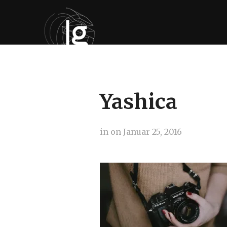
Yashica
in
on
Januar 25, 2016