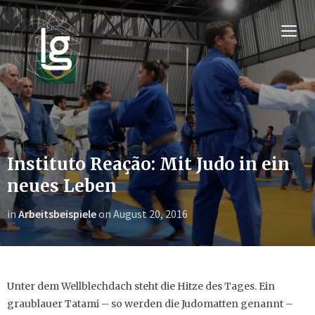
TOGG
Instituto Reação: Mit Judo in ein
neues Leben
in
Arbeitsbeispiele
on
August 20, 2016
Unter dem Wellblechdach steht die Hitze des Tages. Ein
graublauer Tatami – so werden die Judomatten genannt –