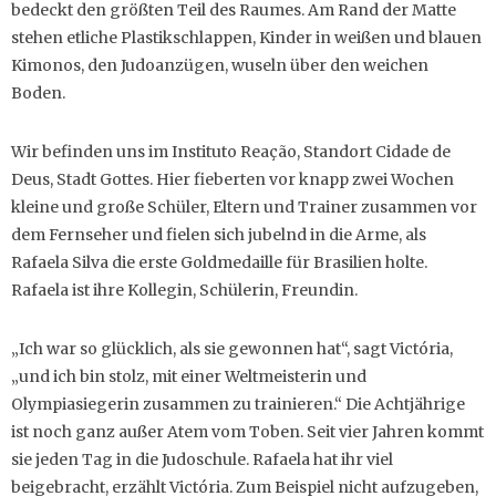
bedeckt den größten Teil des Raumes. Am Rand der Matte
stehen etliche Plastikschlappen, Kinder in weißen und blauen
Kimonos, den Judoanzügen, wuseln über den weichen
Boden.
Wir befinden uns im Instituto Reação, Standort Cidade de
Deus, Stadt Gottes. Hier fieberten vor knapp zwei Wochen
kleine und große Schüler, Eltern und Trainer zusammen vor
dem Fernseher und fielen sich jubelnd in die Arme, als
Rafaela Silva die erste Goldmedaille für Brasilien holte.
Rafaela ist ihre Kollegin, Schülerin, Freundin.
„Ich war so glücklich, als sie gewonnen hat“, sagt Victória,
„und ich bin stolz, mit einer Weltmeisterin und
Olympiasiegerin zusammen zu trainieren.“ Die Achtjährige
ist noch ganz außer Atem vom Toben. Seit vier Jahren kommt
sie jeden Tag in die Judoschule. Rafaela hat ihr viel
beigebracht, erzählt Victória. Zum Beispiel nicht aufzugeben,